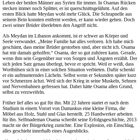
Leben der beiden Männer aus Syrien für immer. In Osamas Rücken
stecken immer noch Splitter, er ist querschnittsgelähmt. Auf den
ersten Blick hatte Meydan wohl mehr Glück. Die Schrapnelle aus
seinem Bein konnten entfernt werden, er kann wieder gehen. Doch
zwei seiner Brüder überlebten den Angriff nicht.
Als Meydan im Libanon ankommt, ist er schwer an Körper und
Seele verwundet. „Meine Familie hat alles verloren. Ich habe mich
geschämt, dass meine Brüder gestorben sind, aber nicht ich. Osama
hat mir damals geholfen.“ Osama, der so gut zuhören kann. Gerade,
wenn ihm sein Gegenüber nur von Sorgen und Ängsten erzählt. Der
sich jeden Satz genau überlegt, bevor er spricht. Weil er weiß, dass
Worthülsen sich in einer solchen Situation verbieten. Dafür schenkt
er ein aufmunterndes Lächeln. Selbst wenn er Sekunden später kurz
vor Schmerzen ächzt. Weil sich der Krieg in seine Muskeln, Sehnen
und Nervenbahnen gefressen hat. Dabei hätte Osama allen Grund,
selbst zu verzweifeln.
Früher lief alles so gut für ihn. Mit 22 Jahren startet er nach dem
Studium in einem Vorort von Damaskus eine kleine Firma, die
Möbel aus Holz, Stahl und Glas herstellt. 25 Handwerker arbeiten
für ihn. Selfmademan Osama schreibt seine Erfolgsgeschichte, 2013
macht sie der Bürgerkrieg zunichte. Eine Explosion, ein Einschlag,
alles geschieht innerhalb eines Augenblicks.