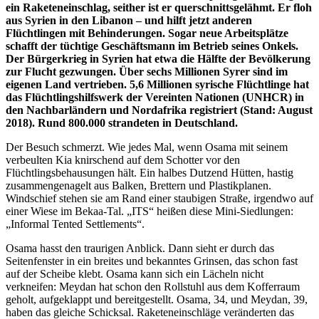
ein Raketeneinschlag, seither ist er querschnittsgelähmt. Er floh
aus Syrien in den Libanon – und hilft jetzt anderen
Flüchtlingen mit Behinderungen. Sogar neue Arbeitsplätze
schafft der tüchtige Geschäftsmann im Betrieb seines Onkels.
Der Bürgerkrieg in Syrien hat etwa die Hälfte der Bevölkerung
zur Flucht gezwungen. Über sechs Millionen Syrer sind im
eigenen Land vertrieben. 5,6 Millionen syrische Flüchtlinge hat
das Flüchtlingshilfswerk der Vereinten Nationen (UNHCR) in
den Nachbarländern und Nordafrika registriert (Stand: August
2018). Rund 800.000 strandeten in Deutschland.
Der Besuch schmerzt. Wie jedes Mal, wenn Osama mit seinem
verbeulten Kia knirschend auf dem Schotter vor den
Flüchtlingsbehausungen hält. Ein halbes Dutzend Hütten, hastig
zusammengenagelt aus Balken, Brettern und Plastikplanen.
Windschief stehen sie am Rand einer staubigen Straße, irgendwo auf
einer Wiese im Bekaa-Tal. „ITS“ heißen diese Mini-Siedlungen:
„Informal Tented Settlements“.
Osama hasst den traurigen Anblick. Dann sieht er durch das
Seitenfenster in ein breites und bekanntes Grinsen, das schon fast
auf der Scheibe klebt. Osama kann sich ein Lächeln nicht
verkneifen: Meydan hat schon den Rollstuhl aus dem Kofferraum
geholt, aufgeklappt und bereitgestellt. Osama, 34, und Meydan, 39,
haben das gleiche Schicksal. Raketeneinschläge veränderten das