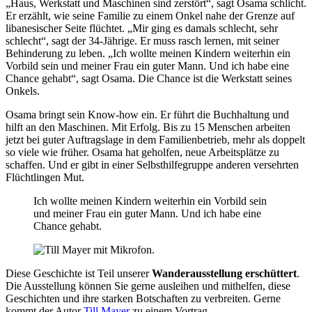
„Haus, Werkstatt und Maschinen sind zerstört“, sagt Osama schlicht.
Er erzählt, wie seine Familie zu einem Onkel nahe der Grenze auf
libanesischer Seite flüchtet. „Mir ging es damals schlecht, sehr
schlecht“, sagt der 34-Jährige. Er muss rasch lernen, mit seiner
Behinderung zu leben. „Ich wollte meinen Kindern weiterhin ein
Vorbild sein und meiner Frau ein guter Mann. Und ich habe eine
Chance gehabt“, sagt Osama. Die Chance ist die Werkstatt seines
Onkels.
Osama bringt sein Know-how ein. Er führt die Buchhaltung und
hilft an den Maschinen. Mit Erfolg. Bis zu 15 Menschen arbeiten
jetzt bei guter Auftragslage in dem Familienbetrieb, mehr als doppelt
so viele wie früher. Osama hat geholfen, neue Arbeitsplätze zu
schaffen. Und er gibt in einer Selbsthilfegruppe anderen versehrten
Flüchtlingen Mut.
Ich wollte meinen Kindern weiterhin ein Vorbild sein
und meiner Frau ein guter Mann. Und ich habe eine
Chance gehabt.
Diese Geschichte ist Teil unserer
Wanderausstellung erschüttert
.
Die Ausstellung können Sie gerne ausleihen und mithelfen, diese
Geschichten und ihre starken Botschaften zu verbreiten. Gerne
kommt der Autor
Till Mayer
zu einem Vortrag.